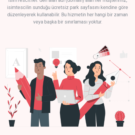
isimTescil.net 'den alan adı (domain) alan her müşterimiz,
isimtescilin sunduğu ücretsiz park sayfasını kendine göre
düzenleyerek kullanabilir. Bu hizmetin her hangi bir zaman
veya başka bir sınırlaması yoktur.