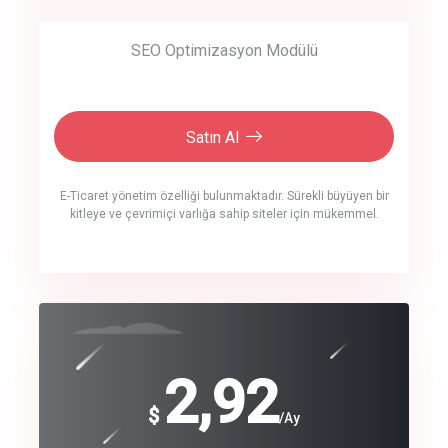
SEO Optimizasyon Modülü
Satın Al
E-Ticaret yönetim özelliği bulunmaktadır. Sürekli büyüyen bir
kitleye ve çevrimiçi varlığa sahip siteler için mükemmel.
crm auto cync
click to call back
240
2,92
$
$
/year
/Ay
track energy costs