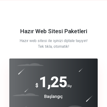
Hazır Web Sitesi Paketleri
Hazır web sitesi ile işinizi dijitale taşıyın!
Tek tıkla, otomatik!
Free
1,25
$
/Ay
Basic
Başlangıç