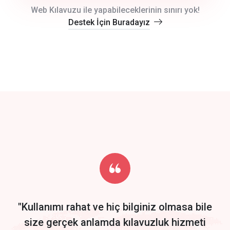
crm auto cync
Web Kılavuzu ile yapabileceklerinin sınırı yok!
Destek İçin Buradayız
click to call back
track energy costs
predictive dialing
Get Started
Start by trying our service for 30 days free trial no credit card
required.
"Kullanımı rahat ve hiç bilginiz olmasa bile
size gerçek anlamda kılavuzluk hizmeti