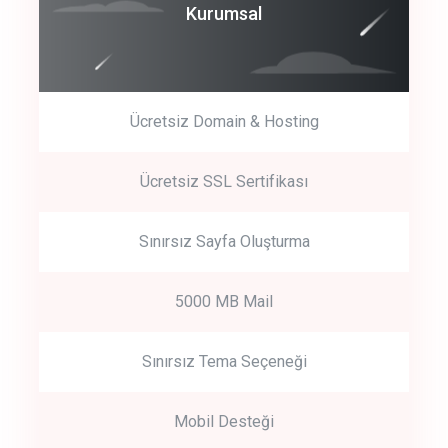
Coroprate
Kurumsal
predictive dialing
Ücretsiz Domain & Hosting
Get Started
Ücretsiz SSL Sertifikası
Start by trying our service for 30 days free trial no credit card
required.
Sınırsız Sayfa Oluşturma
5000 MB Mail
Sınırsız Tema Seçeneği
Mobil Desteği